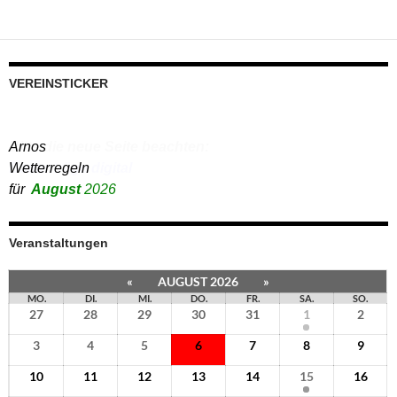
VEREINSTICKER
Bitte die neue Seite beachten:
Bauanträge digital
Veranstaltungen
«
AUGUST 2026
»
MO.
DI.
MI.
DO.
FR.
SA.
SO.
27
28
29
30
31
1
2
3
4
5
6
7
8
9
10
11
12
13
14
15
16