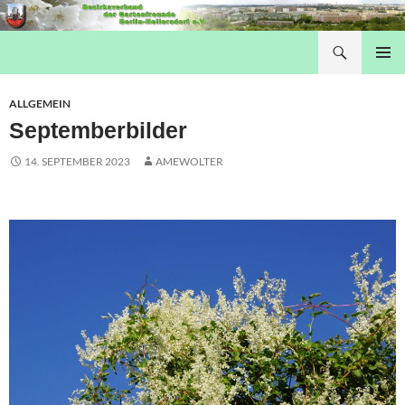
Suchen
Hellersdorfer Gartenfreunde
SPRINGE ZUM INHALT
PRIMÄR
MENÜ
ALLGEMEIN
Septemberbilder
14. SEPTEMBER 2023
AMEWOLTER