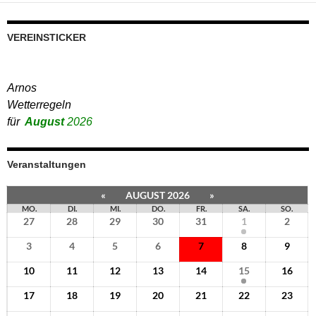
VEREINSTICKER
Arnos
Wetterregeln
für
August
2026
Veranstaltungen
«
AUGUST 2026
»
MO.
DI.
MI.
DO.
FR.
SA.
SO.
27
28
29
30
31
1
2
3
4
5
6
7
8
9
10
11
12
13
14
15
16
17
18
19
20
21
22
23