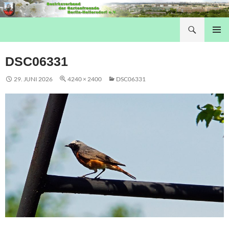
Suchen
Hellersdorfer Gartenfreunde
SPRINGE ZUM INHALT
PRIMÄR
MENÜ
DSC06331
29. JUNI 2026
4240 × 2400
DSC06331