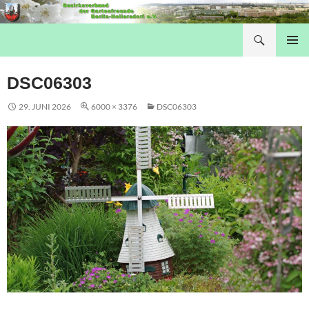
Suchen
Hellersdorfer Gartenfreunde
SPRINGE ZUM INHALT
PRIMÄR
MENÜ
DSC06303
29. JUNI 2026
6000 × 3376
DSC06303