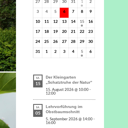
27
28
29
30
31
1
2
3
4
5
6
7
8
9
10
11
12
13
14
15
16
17
18
19
20
21
22
23
24
25
26
27
28
29
30
31
1
2
3
4
5
6
Der Kleingarten
SA.
„Schatztruhe der Natur“
15
15. August 2026 @ 10:00
-
12:00
Lehrvorführung im
SA.
Obstbaumschnitt
05
5. September 2026 @ 14:00
-
16:00