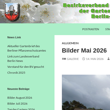
SPRINGE ZUM INHALT
Suchen
Hellersdorfer Gartenfreunde
POSTKASTEN
STA
Die Gartenfreunde aus
News Link
Hellersdorf im Netz
ALLGEMEIN
Aktueller Gartenbrief des
Bilder Mai 2026
Berliner Pflanzenschutzamtes
Link zum Landesverband
GALERIE
14. MAI 2026
Berlin News
Vorstand für den BV gesucht
Chronik 2025
Neueste Beiträge
Bilder August 2026
Bilder Juli 2026
Tag des Gartens 2026