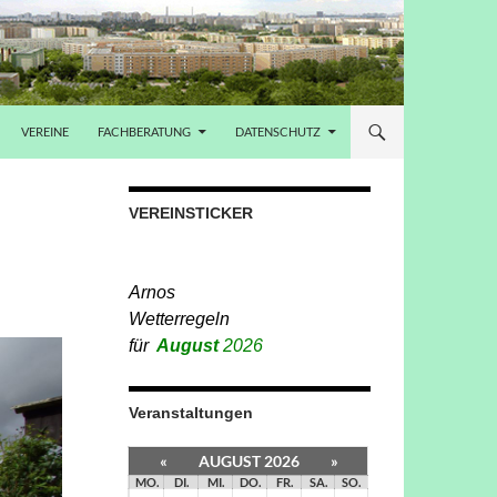
VEREINE
FACHBERATUNG
DATENSCHUTZ
VEREINSTICKER
Bitte die neue Seite
beachten:
Bauanträge digital
Veranstaltungen
«
AUGUST 2026
»
MO.
DI.
MI.
DO.
FR.
SA.
SO.