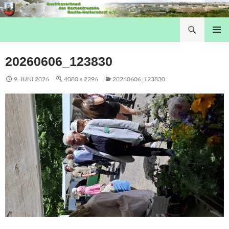
Suchen
Hellersdorfer Gartenfreunde
SPRINGE ZUM INHALT
PRIMÄR
MENÜ
20260606_123830
9. JUNI 2026
4080 × 2296
20260606_123830